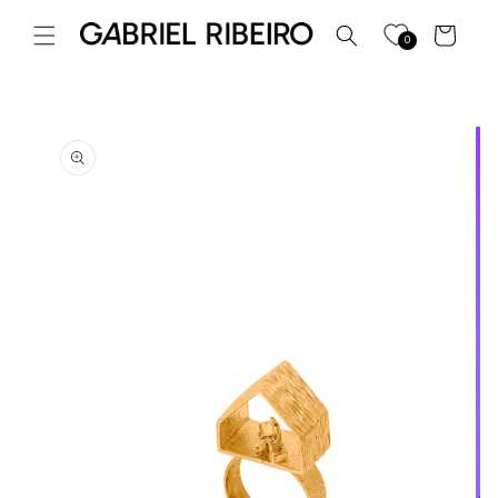
Saltar
para o
Carrinho
0
conteúdo
Saltar para
a
informação
do produto