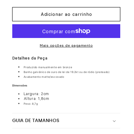
a
a
quantidade
quantidade
Adicionar ao carrinho
de
de
Anel
Anel
Casinha
Casinha
Mais opções de pagamento
Detalhes da Peça
Produzido manualmente em bronze
Banho galvânico de ouro de lei de 19.2kt ou de ródio (prateado)
Acabamento
matte/escovado
Dimensões
Largura: 2cm
Altura: 1,8cm
Peso: 8,7g
GUIA DE TAMANHOS