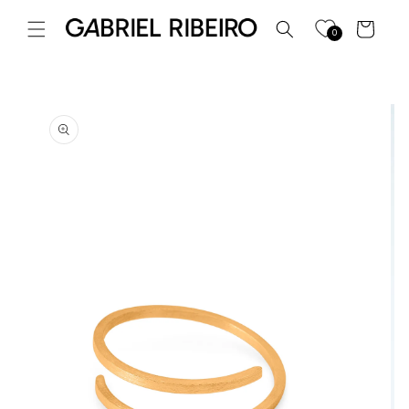
Saltar
para o
Carrinho
0
conteúdo
Saltar para
a
informação
do produto