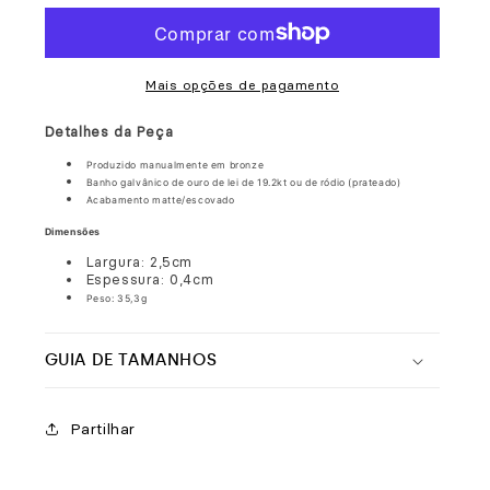
Bracelete
Bracelete
Minimal
Minimal
Mais opções de pagamento
Detalhes da Peça
Produzido manualmente em bronze
Banho galvânico de ouro de lei de 19.2kt ou de ródio (prateado)
Acabamento
matte/escovado
Dimensões
Largura: 2,5cm
Espessura: 0,4cm
Peso: 35,3g
GUIA DE TAMANHOS
Partilhar