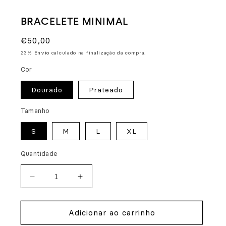
BRACELETE MINIMAL
Preço
€50,00
normal
23%
Envio
calculado na finalização da compra.
Cor
Dourado
Prateado
Tamanho
S
M
L
XL
Quantidade
Diminuir
Aumentar
a
a
quantidade
quantidade
Adicionar ao carrinho
de
de