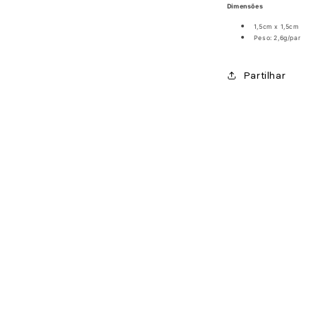
Dimensões
1,5cm x 1,5cm
Peso: 2,6g/par
Partilhar