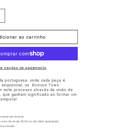
Aumentar
a
quantidade
icionar ao carrinho
de
Brincos
Town
Quadrado
is opções de pagamento
ada portuguesa, onde cada peça é
 sequencial, os
Brincos Town
 este processo através da união de
, que ganham significado ao formar um
temporal.
lmente em bronze
ouro de lei de 19.2kt ou de ródio (prateado)
e/escovado