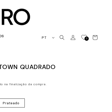
I
Iniciar
OS
Carrinho
PT
0
sessão
d
i
o
 TOWN QUADRADO
m
a
o na finalização da compra.
Prateado