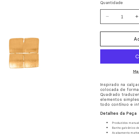
Quantidade
Diminuir
a
quantidade
Ad
de
Brincos
Town
Quadrado
Ma
Inspirado na calç
colocada de forma
Quadrado traduzem
elementos simples
todo contínuo e in
Detalhes da Peça
Produzidos manua
Banho galvânico de 
Acabamento
matt