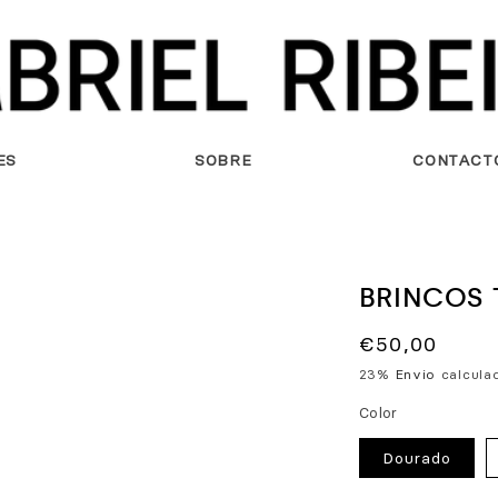
ES
SOBRE
CONTACT
BRINCOS
Preço
€50,00
normal
23%
Envio
calculad
Color
Dourado