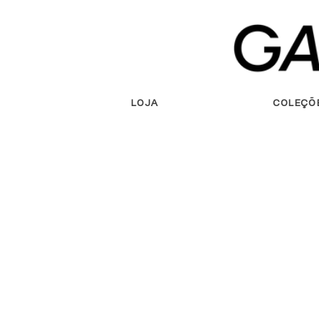
Saltar
para o
conteúdo
LOJA
COLEÇÕ
Saltar para
a
informação
do produto