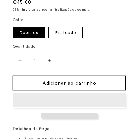
Preço
€45,00
normal
23%
Envio
calculado na finalização da compra.
Color
Dourado
Prateado
Quantidade
Diminuir
Aumentar
a
a
quantidade
quantidade
Adicionar ao carrinho
de
de
Brincos
Brincos
Geométricos
Geométricos
II
II
Detalhes da Peça
Produzidos manualmente em bronze