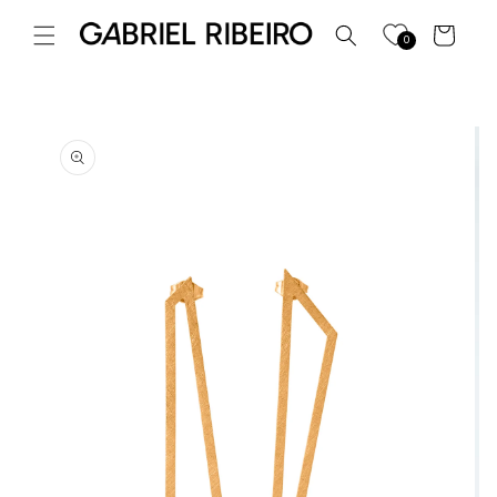
Saltar
para o
Carrinho
0
conteúdo
Saltar para
a
informação
do produto