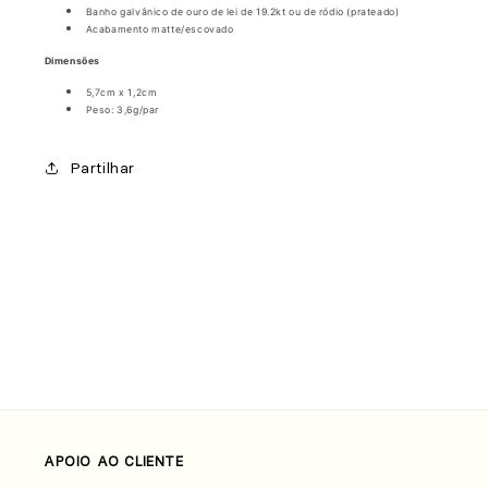
Banho galvânico de ouro de lei de 19.2kt ou de ródio (prateado)
Acabamento
matte/escovado
Dimensões
5,7cm x 1,2cm
Peso: 3,6g/par
Partilhar
APOIO AO CLIENTE