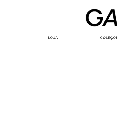
Saltar
para o
conteúdo
LOJA
COLEÇÕ
Saltar para
a
informação
do produto