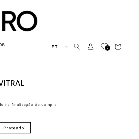
I
Iniciar
OS
Carrinho
PT
0
sessão
d
i
o
VITRAL
m
a
o na finalização da compra.
Prateado