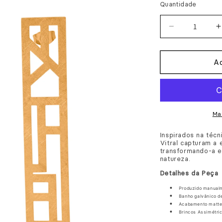
Quantidade
Diminuir
a
quantidade
Ad
de
Brincos
Vitral
V
Ma
Inspirados na técn
Vitral capturam a 
transformando-a e
natureza.
Detalhes da Peça
Produzido manual
Banho galvânico de 
Acabamento
matt
Brincos Assimétri