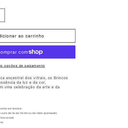
Aumentar
a
quantidade
icionar ao carrinho
de
Brincos
itral
is opções de pagamento
ica ancestral dos vitrais, os Brincos
essência da luz e da cor,
m uma celebração da arte e da
mente em bronze
ouro de lei de 19.2kt ou de ródio (prateado)
e/escovado
cos