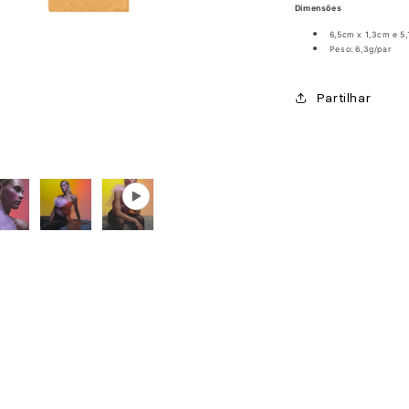
Dimensões
6,5cm x 1,3cm e 5
Peso: 6,3g/par
Partilhar