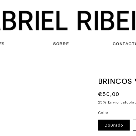
ES
SOBRE
CONTACT
BRINCOS 
Preço
€50,00
normal
23%
Envio
calculad
Color
Dourado