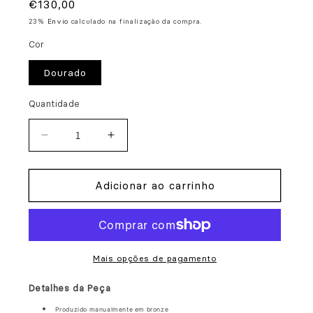
Preço
€130,00
normal
23%
Envio
calculado na finalização da compra.
Cor
Dourado
Quantidade
Diminuir
Aumentar
a
a
quantidade
quantidade
Adicionar ao carrinho
de
de
Pregadeira
Pregadeira
A
A
Conversa
Conversa
Mais opções de pagamento
Detalhes da Peça
Produzido manualmente em bronze