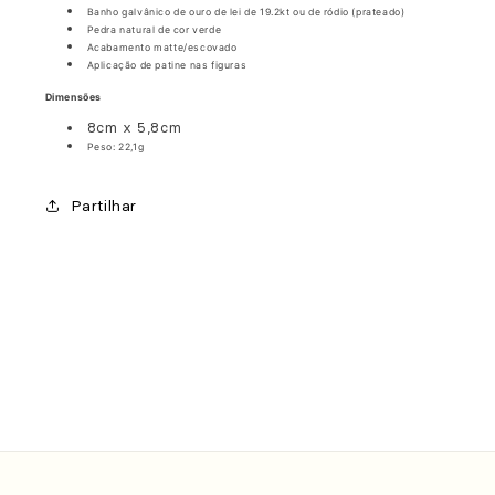
Banho galvânico de ouro de lei de 19.2kt ou de ródio (prateado)
Pedra natural de cor verde
Acabamento
matte/escovado
Aplicação de patine nas figuras
Dimensões
8cm x 5,8cm
Peso: 22,1g
Partilhar