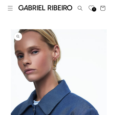
Saltar
para o
Carrinho
0
conteúdo
Saltar para
a
informação
do produto